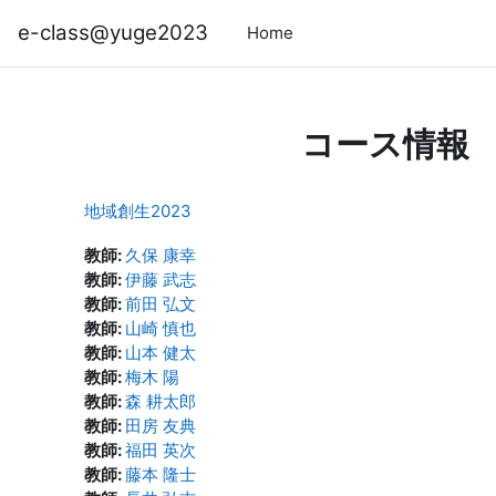
メインコンテンツへスキップする
e-class@yuge2023
Home
コース情報
地域創生2023
教師:
久保 康幸
教師:
伊藤 武志
教師:
前田 弘文
教師:
山崎 慎也
教師:
山本 健太
教師:
梅木 陽
教師:
森 耕太郎
教師:
田房 友典
教師:
福田 英次
教師:
藤本 隆士