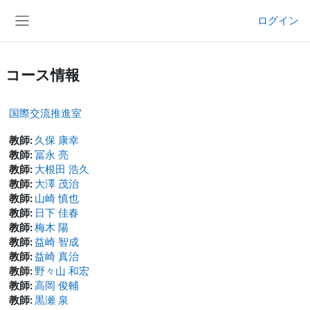
メインコンテンツへスキップする
ログイン
サイドパネル
コース情報
国際交流推進室
教師:
久保 康幸
教師:
冨永 亮
教師:
大根田 浩久
教師:
大澤 茂治
教師:
山崎 慎也
教師:
日下 佳春
教師:
梅木 陽
教師:
益崎 智成
教師:
益崎 真治
教師:
野々山 和宏
教師:
高岡 俊輔
教師:
黒瀬 泉